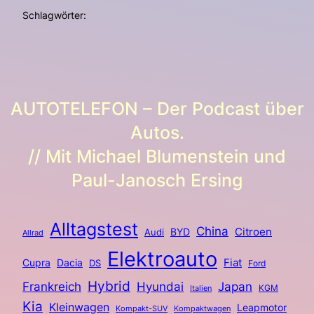
Schlagwörter:
AUTOTELEFON – Der Podcast über
Autos.
// Mit Michael Blumenstein und
Paul-Janosch Ersing
Alltagstest
China
BYD
Citroen
Audi
Allrad
Elektroauto
Fiat
Cupra
Dacia
DS
Ford
Hybrid
Frankreich
Hyundai
Japan
KGM
Italien
Kia
Kleinwagen
Leapmotor
Kompakt-SUV
Kompaktwagen