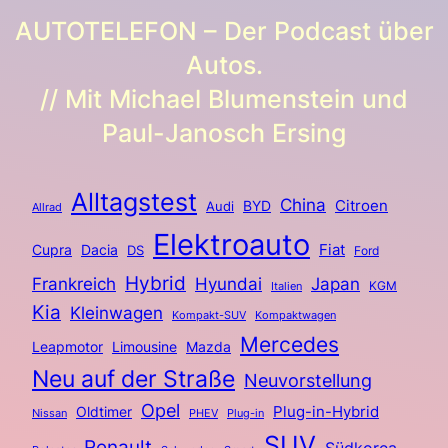
AUTOTELEFON – Der Podcast über
Autos.
// Mit Michael Blumenstein und
Paul-Janosch Ersing
Alltagstest
China
BYD
Citroen
Audi
Allrad
Elektroauto
Fiat
Cupra
Dacia
DS
Ford
Hybrid
Frankreich
Hyundai
Japan
KGM
Italien
Kia
Kleinwagen
Kompakt-SUV
Kompaktwagen
Mercedes
Limousine
Leapmotor
Mazda
Neu auf der Straße
Neuvorstellung
Opel
Plug-in-Hybrid
Oldtimer
Nissan
PHEV
Plug-in
SUV
Renault