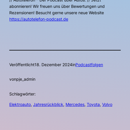
abonnieren! Wir freuen uns über Bewertungen und
Rezensionen! Besucht gerne unsere neue Website
https://autotelefon-podcast.de
Veröffentlicht
18. Dezember 2024
in
Podcastfolgen
von
pje_admin
Schlagwörter:
Elektroauto
, 
Jahresrückblick
, 
Mercedes
, 
Toyota
, 
Volvo