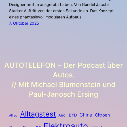
Designer an ihm ausgetobt haben. Von Gundel Jacobi
Starker Auftritt von der ersten Sekunde an. Das Konzept
eines phantasievoll modularen Aufbaus…
7. Oktober 2025
AUTOTELEFON – Der Podcast über
Autos.
// Mit Michael Blumenstein und
Paul-Janosch Ersing
Alltagstest
China
BYD
Citroen
Audi
Allrad
Elektroauto