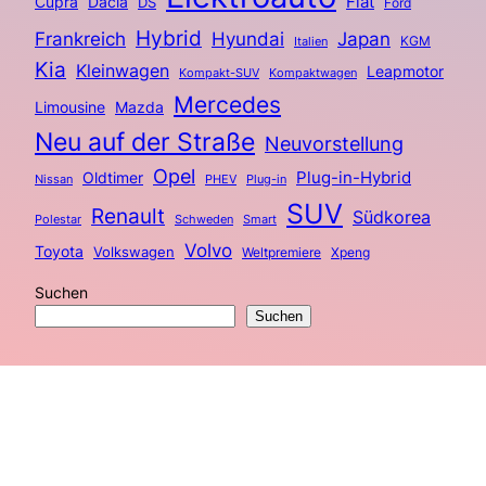
Fiat
Cupra
Dacia
DS
Ford
Hybrid
Frankreich
Hyundai
Japan
KGM
Italien
Kia
Kleinwagen
Leapmotor
Kompakt-SUV
Kompaktwagen
Mercedes
Limousine
Mazda
Neu auf der Straße
Neuvorstellung
Opel
Plug-in-Hybrid
Oldtimer
Nissan
PHEV
Plug-in
SUV
Renault
Südkorea
Polestar
Schweden
Smart
Volvo
Toyota
Volkswagen
Weltpremiere
Xpeng
Suchen
Suchen
Autotelefon – Der Podcast über Autos.
Eine weitere wunderschöne Seite von
WordPress