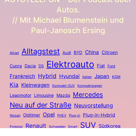
Autos.
// Mit Michael Blumenstein und
Paul-Janosch Ersing
Alltagstest
China
BYD
Citroen
Audi
Allrad
Elektroauto
Fiat
Cupra
Dacia
DS
Ford
Hybrid
Frankreich
Hyundai
Japan
KGM
Italien
Kia
Kleinwagen
Kompakt-SUV
Kompaktwagen
Mercedes
Limousine
Leapmotor
Mazda
Neu auf der Straße
Neuvorstellung
Opel
Plug-in-Hybrid
Oldtimer
Nissan
PHEV
Plug-in
SUV
Renault
Südkorea
Polestar
Schweden
Smart
Volvo
Toyota
Volkswagen
Weltpremiere
Xpeng