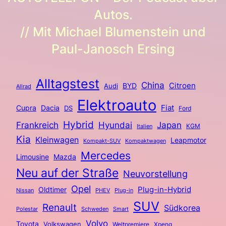
Autos.
// Mit Michael Blumenstein und
Paul-Janosch Ersing
Alltagstest
China
BYD
Citroen
Audi
Allrad
Elektroauto
Fiat
Cupra
Dacia
DS
Ford
Hybrid
Frankreich
Hyundai
Japan
KGM
Italien
Kia
Kleinwagen
Leapmotor
Kompakt-SUV
Kompaktwagen
Mercedes
Limousine
Mazda
Neu auf der Straße
Neuvorstellung
Opel
Plug-in-Hybrid
Oldtimer
Nissan
PHEV
Plug-in
SUV
Renault
Südkorea
Polestar
Schweden
Smart
Volvo
Toyota
Volkswagen
Weltpremiere
Xpeng