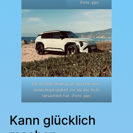
(Foto: pje)
Die dunklen Radhäuser gaukeln mehr
Geländegängigkeit vor als das Auto
tatsächlich hat. (Foto: pje)
Kann glücklich