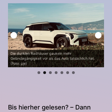
Die dunklen Radhäuser gaukeln mehr
e
Geländegängigkeit vor als das Auto tatsächlich hat.
Wen
(Foto: pje)
(Fo
Bis hierher gelesen? – Dann