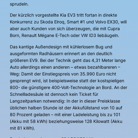
sprudeln.
Der kürzlich vorgestellte Kia EV3 tritt fortan in direkte
Konkurrenz zu Skoda Elroq, Smart #1 und Volvo EX30, will
aber auch Kunden von sich überzeugen, die mit Cupra
Born, Renault Mégane E-Tech oder VW ID3 liebäugeln.
Das kantige Außendesign mit kühlerlosem Bug und
ausgeformten Radhäusern erinnert an den deutlich
größeren EV9. Bei der Technik geht das 4,31 Meter lange
Auto allerdings einen anderen – etwas bezahlbareren –
Weg: Damit der Einstiegspreis von 35.990 Euro nicht
gesprengt wird, ist beispielsweise statt der kostspieligen
800- die günstigere 400-Volt-Technologie an Bord. An der
Schnellladesäule ist dennoch kein Ticket für
Langzeitparken notwendig: In der in dieser Preisklasse
üblichen halben Stunde ist der Akkufüllstand von 10 auf
80 Prozent geladen – mit einer Ladeleistung bis zu 101
(Akku mit 58 kWh) beziehungsweise 128 Kilowatt (Akku
mit 81 kWh).