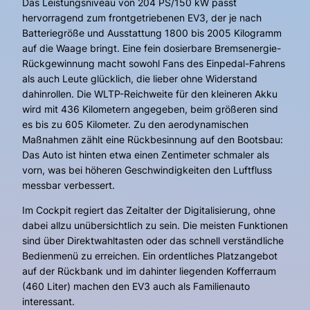
Das Leistungsniveau von 204 PS/150 kW passt
hervorragend zum frontgetriebenen EV3, der je nach
Batteriegröße und Ausstattung 1800 bis 2005 Kilogramm
auf die Waage bringt. Eine fein dosierbare Bremsenergie-
Rückgewinnung macht sowohl Fans des Einpedal-Fahrens
als auch Leute glücklich, die lieber ohne Widerstand
dahinrollen. Die WLTP-Reichweite für den kleineren Akku
wird mit 436 Kilometern angegeben, beim größeren sind
es bis zu 605 Kilometer. Zu den aerodynamischen
Maßnahmen zählt eine Rückbesinnung auf den Bootsbau:
Das Auto ist hinten etwa einen Zentimeter schmaler als
vorn, was bei höheren Geschwindigkeiten den Luftfluss
messbar verbessert.
Im Cockpit regiert das Zeitalter der Digitalisierung, ohne
dabei allzu unübersichtlich zu sein. Die meisten Funktionen
sind über Direktwahltasten oder das schnell verständliche
Bedienmenü zu erreichen. Ein ordentliches Platzangebot
auf der Rückbank und im dahinter liegenden Kofferraum
(460 Liter) machen den EV3 auch als Familienauto
interessant.