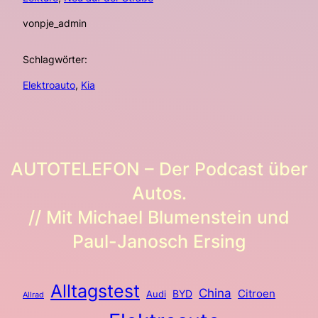
von
pje_admin
Schlagwörter:
Elektroauto
, 
Kia
AUTOTELEFON – Der Podcast über
Autos.
// Mit Michael Blumenstein und
Paul-Janosch Ersing
Alltagstest
China
BYD
Citroen
Audi
Allrad