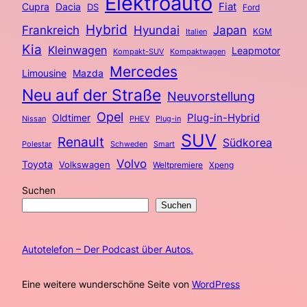
Elektroauto
Fiat
Cupra
Dacia
DS
Ford
Hybrid
Frankreich
Hyundai
Japan
KGM
Italien
Kia
Kleinwagen
Leapmotor
Kompakt-SUV
Kompaktwagen
Mercedes
Limousine
Mazda
Neu auf der Straße
Neuvorstellung
Opel
Plug-in-Hybrid
Oldtimer
Nissan
PHEV
Plug-in
SUV
Renault
Südkorea
Polestar
Schweden
Smart
Volvo
Toyota
Volkswagen
Weltpremiere
Xpeng
Suchen
Suchen
Autotelefon – Der Podcast über Autos.
Eine weitere wunderschöne Seite von
WordPress