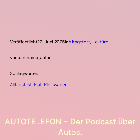
Veröffentlicht
22. Juni 2025
in
Alltagstest
, 
Lektüre
von
panorama_autor
Schlagwörter:
Alltagstest
, 
Fiat
, 
Kleinwagen
AUTOTELEFON – Der Podcast über
Autos.