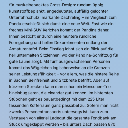
für muskelbepacktes Cross-Design: rundum üppig
kunststoffbeplankt, angedeuteter, auffällig gelochter
Unterfahrschutz, markante Dachreling – im Vergleich zum
Panda erschließt sich damit eine neue Welt. Fast wie ein
freches Mini-SUV-Kerlchen kommt der Pandina daher.
Innen besticht er durch eine muntere rundliche
Formgebung und hellen Dekorelementen entlang der
Armaturentafel. Beim Einstieg lohnt sich ein Blick auf die
hell untermalten Sitzlehnen, wo der Pandina-Schriftzug für
gute Laune sorgt. Mit fünf ausgewachsenen Personen
kommt das Wägelchen logischerweise an die Grenzen
seiner Leistungsfähigkeit – vor allem, was die hintere Reihe
in Sachen Beinfreiheit und Sitzbreite betrifft. Aber auf
kürzeren Strecken kann man schon ein Menschen-Trio
hineinbugsieren, die einander gut kennen. Im hintersten
Stübchen geht es bauartbedingt mit dem 225 Liter
fassenden Kofferraum ganz passabel zu. Sofern man nicht
zwecks Personentransports unterwegs ist, kann zum
Verstauen von allerlei Ladegut die gesamte Fondbank am
Stück umgeklappt werden – bis unters Dach passen 870