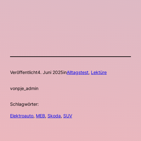
Veröffentlicht
4. Juni 2025
in
Alltagstest
, 
Lektüre
von
pje_admin
Schlagwörter:
Elektroauto
, 
MEB
, 
Skoda
, 
SUV