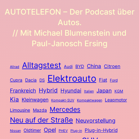
AUTOTELEFON – Der Podcast über
Autos.
// Mit Michael Blumenstein und
Paul-Janosch Ersing
Alltagstest
China
BYD
Citroen
Audi
Allrad
Elektroauto
Fiat
Cupra
Dacia
DS
Ford
Hybrid
Frankreich
Hyundai
Japan
KGM
Italien
Kia
Kleinwagen
Leapmotor
Kompakt-SUV
Kompaktwagen
Mercedes
Limousine
Mazda
Neu auf der Straße
Neuvorstellung
Opel
Plug-in-Hybrid
Oldtimer
Nissan
PHEV
Plug-in