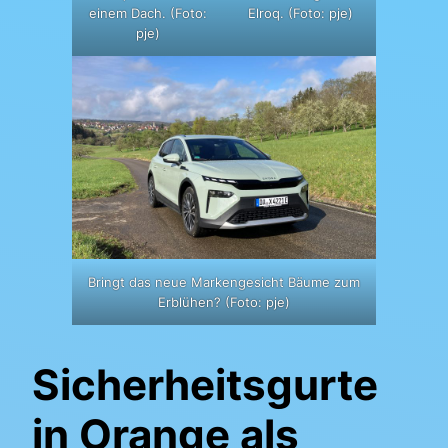
einem Dach. (Foto:
Elroq. (Foto: pje)
pje)
Bringt das neue Markengesicht Bäume zum
Erblühen? (Foto: pje)
Sicherheitsgurte
in Orange als