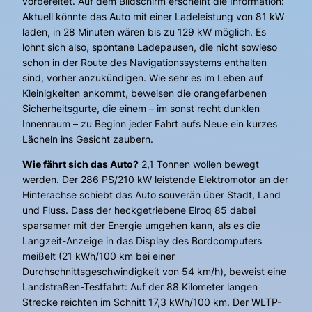
vorbereitet. Auf dem Bildschirm erscheint die Information:
Aktuell könnte das Auto mit einer Ladeleistung von 81 kW
laden, in 28 Minuten wären bis zu 129 kW möglich. Es
lohnt sich also, spontane Ladepausen, die nicht sowieso
schon in der Route des Navigationssystems enthalten
sind, vorher anzukündigen. Wie sehr es im Leben auf
Kleinigkeiten ankommt, beweisen die orangefarbenen
Sicherheitsgurte, die einem – im sonst recht dunklen
Innenraum – zu Beginn jeder Fahrt aufs Neue ein kurzes
Lächeln ins Gesicht zaubern.
Wie fährt sich das Auto?
2,1 Tonnen wollen bewegt
werden. Der 286 PS/210 kW leistende Elektromotor an der
Hinterachse schiebt das Auto souverän über Stadt, Land
und Fluss. Dass der heckgetriebene Elroq 85 dabei
sparsamer mit der Energie umgehen kann, als es die
Langzeit-Anzeige in das Display des Bordcomputers
meißelt (21 kWh/100 km bei einer
Durchschnittsgeschwindigkeit von 54 km/h), beweist eine
Landstraßen-Testfahrt: Auf der 88 Kilometer langen
Strecke reichten im Schnitt 17,3 kWh/100 km. Der WLTP-