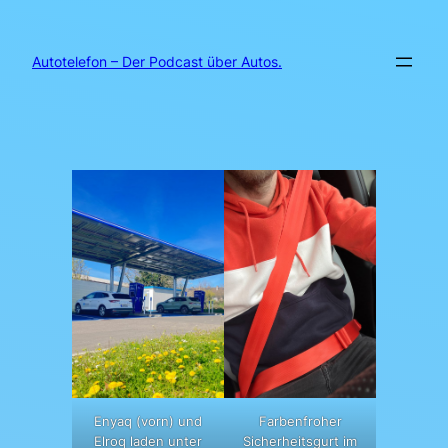
Zum
Inhalt
springen
Autotelefon – Der Podcast über Autos.
Enyaq (vorn) und
Farbenfroher
Elroq laden unter
Sicherheitsgurt im