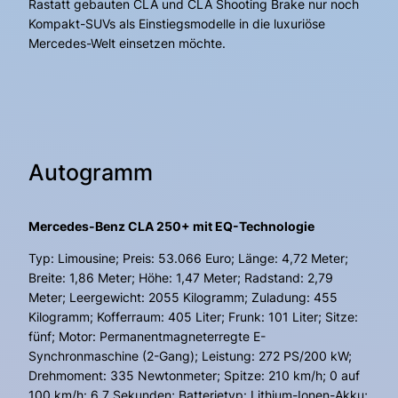
Rastatt gebauten CLA und CLA Shooting Brake nur noch
Kompakt-SUVs als Einstiegsmodelle in die luxuriöse
Mercedes-Welt einsetzen möchte.
Autogramm
Mercedes-Benz CLA 250+ mit EQ-Technologie
Typ: Limousine; Preis: 53.066 Euro; Länge: 4,72 Meter;
Breite: 1,86 Meter; Höhe: 1,47 Meter; Radstand: 2,79
Meter; Leergewicht: 2055 Kilogramm; Zuladung: 455
Kilogramm; Kofferraum: 405 Liter; Frunk: 101 Liter; Sitze:
fünf; Motor: Permanentmagneterregte E-
Synchronmaschine (2-Gang); Leistung: 272 PS/200 kW;
Drehmoment: 335 Newtonmeter; Spitze: 210 km/h; 0 auf
100 km/h: 6,7 Sekunden; Batterietyp: Lithium-Ionen-Akku;