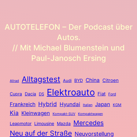
AUTOTELEFON – Der Podcast über
Autos.
// Mit Michael Blumenstein und
Paul-Janosch Ersing
Alltagstest
China
BYD
Citroen
Audi
Allrad
Elektroauto
Fiat
Cupra
Dacia
DS
Ford
Hybrid
Frankreich
Hyundai
Japan
KGM
Italien
Kia
Kleinwagen
Kompakt-SUV
Kompaktwagen
Mercedes
Limousine
Leapmotor
Mazda
Neu auf der Straße
Neuvorstellung