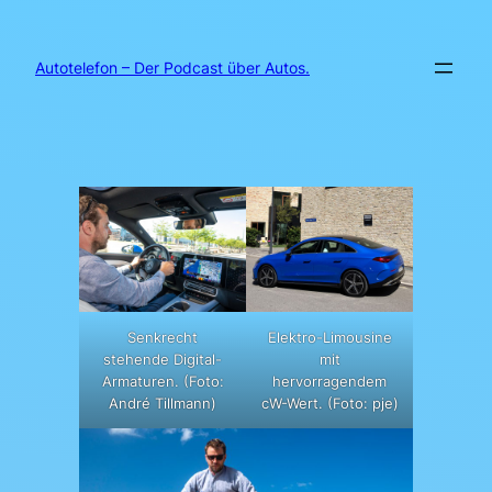
Zum
Inhalt
springen
Autotelefon – Der Podcast über Autos.
Senkrecht
Elektro-Limousine
stehende Digital-
mit
Armaturen. (Foto:
hervorragendem
André Tillmann)
cW-Wert. (Foto: pje)