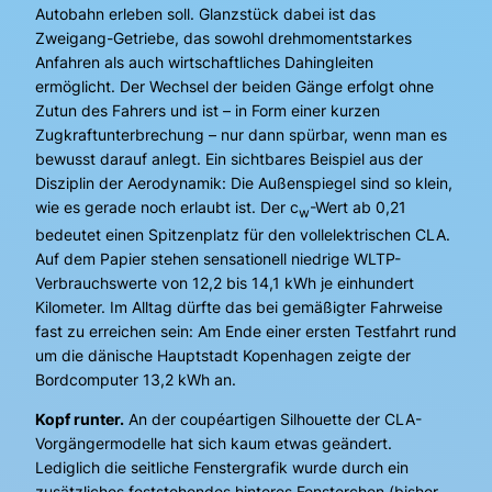
Autobahn erleben soll. Glanzstück dabei ist das
Zweigang-Getriebe, das sowohl drehmomentstarkes
Anfahren als auch wirtschaftliches Dahingleiten
ermöglicht. Der Wechsel der beiden Gänge erfolgt ohne
Zutun des Fahrers und ist – in Form einer kurzen
Zugkraftunterbrechung – nur dann spürbar, wenn man es
bewusst darauf anlegt. Ein sichtbares Beispiel aus der
Disziplin der Aerodynamik: Die Außenspiegel sind so klein,
wie es gerade noch erlaubt ist. Der c
-Wert ab 0,21
w
bedeutet einen Spitzenplatz für den vollelektrischen CLA.
Auf dem Papier stehen sensationell niedrige WLTP-
Verbrauchswerte von 12,2 bis 14,1 kWh je einhundert
Kilometer. Im Alltag dürfte das bei gemäßigter Fahrweise
fast zu erreichen sein: Am Ende einer ersten Testfahrt rund
um die dänische Hauptstadt Kopenhagen zeigte der
Bordcomputer 13,2 kWh an.
Kopf runter.
An der coupéartigen Silhouette der CLA-
Vorgängermodelle hat sich kaum etwas geändert.
Lediglich die seitliche Fenstergrafik wurde durch ein
zusätzliches feststehendes hinteres Fensterchen (bisher