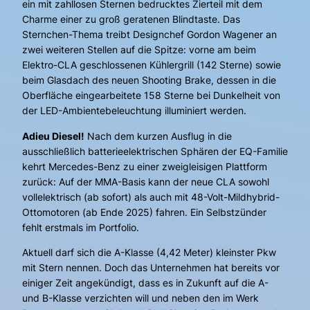
ein mit zahllosen Sternen bedrucktes Zierteil mit dem
Charme einer zu groß geratenen Blindtaste. Das
Sternchen-Thema treibt Designchef Gordon Wagener an
zwei weiteren Stellen auf die Spitze: vorne am beim
Elektro-CLA geschlossenen Kühlergrill (142 Sterne) sowie
beim Glasdach des neuen Shooting Brake, dessen in die
Oberfläche eingearbeitete 158 Sterne bei Dunkelheit von
der LED-Ambientebeleuchtung illuminiert werden.
Adieu Diesel!
Nach dem kurzen Ausflug in die
ausschließlich batterieelektrischen Sphären der EQ-Familie
kehrt Mercedes-Benz zu einer zweigleisigen Plattform
zurück: Auf der MMA-Basis kann der neue CLA sowohl
vollelektrisch (ab sofort) als auch mit 48-Volt-Mildhybrid-
Ottomotoren (ab Ende 2025) fahren. Ein Selbstzünder
fehlt erstmals im Portfolio.
Aktuell darf sich die A-Klasse (4,42 Meter) kleinster Pkw
mit Stern nennen. Doch das Unternehmen hat bereits vor
einiger Zeit angekündigt, dass es in Zukunft auf die A-
und B-Klasse verzichten will und neben den im Werk