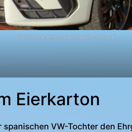
Ein bisschen angriffslustig: die Bugpartie. (Foto: bwk)
im Eierkarton
r spanischen VW-Tochter den Ehr