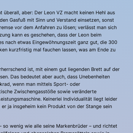
 überall, aber: Der Leon VZ macht keinen Hehl aus
 den Gasfuß mit Sinn und Verstand einsetzen, sonst
bremse vor dem Anfahren zu lösen; verlässt man sich
uzung kann es geschehen, dass der Leon beim
 es nach etwas Eingewöhnungszeit ganz gut, die 300
ken kurzfristig mal fauchen lassen, was am Ende zu
herrschend ist, mit einem gut liegenden Brett auf der
assen. Das bedeutet aber auch, dass Unebenheiten
nkrad, wenn man mittels Sport- oder
tische Zwischengasstöße sowie veränderte
ungsmaschine. Keinerlei Individualität liegt leider
il er ja insgeheim kein Produkt von der Stange sein
– so wenig wie alle seine Markenbrüder – und richtet