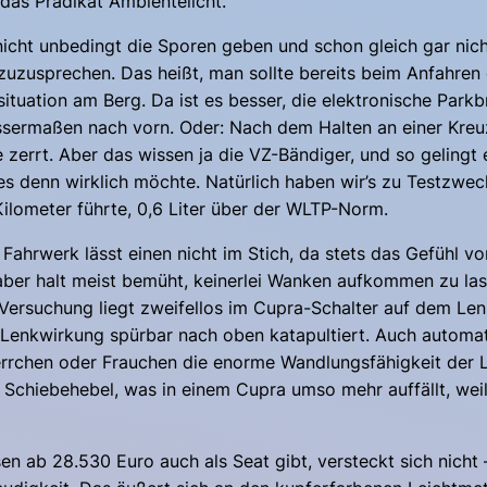
 das Prädikat Ambientelicht.
cht unbedingt die Sporen geben und schon gleich gar nicht
zuzusprechen. Das heißt, man sollte bereits beim Anfahren
situation am Berg. Da ist es besser, die elektronische Park
ssermaßen nach vorn. Oder: Nach dem Halten an einer Kre
zerrt. Aber das wissen ja die VZ-Bändiger, und so gelingt
s denn wirklich möchte. Natürlich haben wir’s zu Testzwec
ilometer führte, 0,6 Liter über der WLTP-Norm.
ahrwerk lässt einen nicht im Stich, da stets das Gefühl vor
, aber halt meist bemüht, keinerlei Wanken aufkommen zu l
 Versuchung liegt zweifellos im Cupra-Schalter auf dem Le
Lenkwirkung spürbar nach oben katapultiert. Auch automa
chen oder Frauchen die enorme Wandlungsfähigkeit der Leist
rter Schiebehebel, was in einem Cupra umso mehr auffällt, we
en ab 28.530 Euro auch als Seat gibt, versteckt sich nicht 