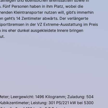
allfelgen und ebensolchen Bremssätteln sowie in
Fünf Personen haben in ihm Platz, wobei die
den Kleintransporter nutzen will, gibt’s immerhin
en geht’s 14 Zentimeter abwärts. Der verlängerte
e Sportbremsen in der VZ Extreme-Ausstattung im Preis
n ins eher dunkel ausgekleidete Innere bringen
ut.
 Meter; Leergewicht: 1496 Kilogramm; Zuladung: 504
4 Kubikzentimeter; Leistung: 301 PS/221 kW bei 5300