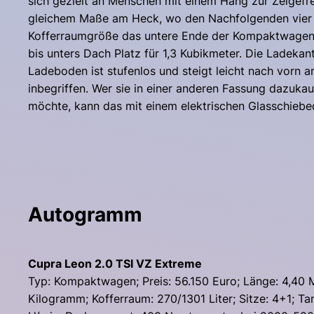
sich gezielt an Menschen mit einem Hang zur Zeigefr
gleichem Maße am Heck, wo den Nachfolgenden vier A
Kofferraumgröße das untere Ende der Kompaktwagenkla
bis unters Dach Platz für 1,3 Kubikmeter. Die Ladeka
Ladeboden ist stufenlos und steigt leicht nach vorn a
inbegriffen. Wer sie in einer anderen Fassung dazukau
möchte, kann das mit einem elektrischen Glasschiebed
Autogramm
Cupra Leon 2.0 TSI VZ Extreme
Typ: Kompaktwagen; Preis: 56.150 Euro; Länge: 4,40 M
Kilogramm; Kofferraum: 270/1301 Liter; Sitze: 4+1; Ta