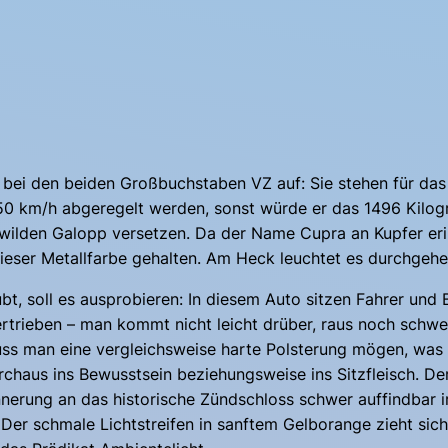
bei den beiden Großbuchstaben VZ auf: Sie stehen für das
ei 250 km/h abgeregelt werden, sonst würde er das 1496 Ki
n wilden Galopp versetzen. Da der Name Cupra an Kupfer eri
ieser Metallfarbe gehalten. Am Heck leuchtet es durchgehe
bt, soll es ausprobieren: In diesem Auto sitzen Fahrer und 
trieben – man kommt nicht leicht drüber, raus noch schwere
ss man eine vergleichsweise harte Polsterung mögen, was a
chaus ins Bewusstsein beziehungsweise ins Sitzfleisch. Der
rinnerung an das historische Zündschloss schwer auffindbar
 Der schmale Lichtstreifen in sanftem Gelborange zieht sich 