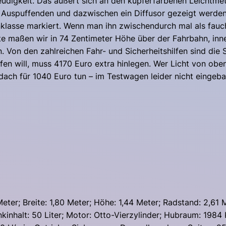
eudigkeit. Das äußert sich an den kupferfarbenen Leichtmet
uspuffenden und dazwischen ein Diffusor gezeigt werden. 
sse markiert. Wenn man ihn zwischendurch mal als fauchen
nte maßen wir in 74 Zentimeter Höhe über der Fahrbahn, inn
n. Von den zahlreichen Fahr- und Sicherheitshilfen sind di
fen will, muss 4170 Euro extra hinlegen. Wer Licht von obe
ach für 1040 Euro tun – im Testwagen leider nicht eingeba
eter; Breite: 1,80 Meter; Höhe: 1,44 Meter; Radstand: 2,61
nkinhalt: 50 Liter; Motor: Otto-Vierzylinder; Hubraum: 198