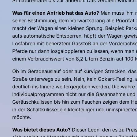
Armaturentafel bis zur anderen. Das verdient wirklich
Was für einen Antrieb hat das Auto?
Man muss ihm ni
seiner Bestimmung, dem Vorwärtsdrang alle Priorität 
macht der Wagen einen kleinen Sprung. Beispiel: Park
aufs automatische Entsperren, hüpft der Wagen gewi
Losfahren mit beherztem Gasstoß an der Vorderachse 
Pferde nur dann losgaloppieren zu lassen, wenn man e
einem Verbrauchswert von 8,2 Litern Benzin auf 100 K
Ob im Geradeauslauf oder auf kurvigen Strecken, das F
Straße unterwegs zu sein. Nein, kein Gokart-Feeling
deutlich ins Innere weitergegeben werden. Die wahre
Individualprogrammen nicht nur die Gasannahme und 
Geräuschkulissen bis hin zum Fauchen zeigen dem Herr
in der Schaltkulisse: ein kleinteiliger und uninspirie
möchte.
Was bietet dieses Auto?
Dieser Leon, den es zu Preis