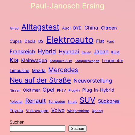
Paul-Janosch Ersing
Alltagstest
China
BYD
Citroen
Audi
Allrad
Elektroauto
Fiat
Cupra
Dacia
DS
Ford
Hybrid
Frankreich
Hyundai
Japan
KGM
Italien
Kia
Kleinwagen
Leapmotor
Kompakt-SUV
Kompaktwagen
Mercedes
Limousine
Mazda
Neu auf der Straße
Neuvorstellung
Opel
Plug-in-Hybrid
Oldtimer
Nissan
PHEV
Plug-in
SUV
Renault
Südkorea
Polestar
Schweden
Smart
Volvo
Toyota
Volkswagen
Weltpremiere
Xpeng
Suchen
Suchen