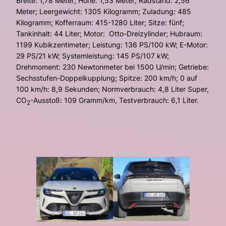
Breite: 1,78 Meter; Höhe: 1,53 Meter; Radstand: 2,56
Meter; Leergewicht: 1305 Kilogramm; Zuladung: 485
Kilogramm; Kofferraum: 415-1280 Liter; Sitze: fünf;
Tankinhalt: 44 Liter; Motor: Otto-Dreizylinder; Hubraum:
1199 Kubikzentimeter; Leistung: 136 PS/100 kW; E-Motor:
29 PS/21 kW; Systemleistung: 145 PS/107 kW;
Drehmoment: 230 Newtonmeter bei 1500 U/min; Getriebe:
Sechsstufen-Doppelkupplung; Spitze: 200 km/h; 0 auf
100 km/h: 8,9 Sekunden; Normverbrauch: 4,8 Liter Super,
CO
-Ausstoß: 109 Gramm/km, Testverbrauch: 6,1 Liter.
2