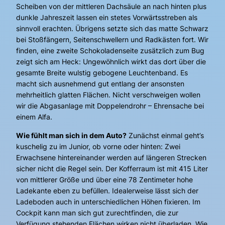
Scheiben von der mittleren Dachsäule an nach hinten plus
dunkle Jahreszeit lassen ein stetes Vorwärtsstreben als
sinnvoll erachten. Übrigens setzte sich das matte Schwarz
bei Stoßfängern, Seitenschwellern und Radkästen fort. Wir
finden, eine zweite Schokoladenseite zusätzlich zum Bug
zeigt sich am Heck: Ungewöhnlich wirkt das dort über die
gesamte Breite wulstig gebogene Leuchtenband. Es
macht sich ausnehmend gut entlang der ansonsten
mehrheitlich glatten Flächen. Nicht verschweigen wollen
wir die Abgasanlage mit Doppelendrohr – Ehrensache bei
einem Alfa.
Wie fühlt man sich in dem Auto?
Zunächst einmal geht’s
kuschelig zu im Junior, ob vorne oder hinten: Zwei
Erwachsene hintereinander werden auf längeren Strecken
sicher nicht die Regel sein. Der Kofferraum ist mit 415 Liter
von mittlerer Größe und über eine 78 Zentimeter hohe
Ladekante eben zu befüllen. Idealerweise lässt sich der
Ladeboden auch in unterschiedlichen Höhen fixieren. Im
Cockpit kann man sich gut zurechtfinden, die zur
Verfügung stehenden Flächen wirken nicht überladen. Wie