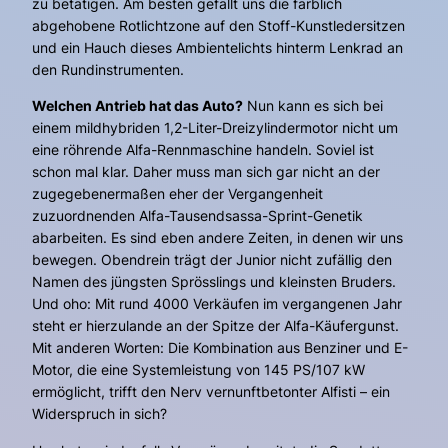
zu betätigen. Am besten gefällt uns die farblich
abgehobene Rotlichtzone auf den Stoff-Kunstledersitzen
und ein Hauch dieses Ambientelichts hinterm Lenkrad an
den Rundinstrumenten.
Welchen Antrieb hat das Auto?
Nun kann es sich bei
einem mildhybriden 1,2-Liter-Dreizylindermotor nicht um
eine röhrende Alfa-Rennmaschine handeln. Soviel ist
schon mal klar. Daher muss man sich gar nicht an der
zugegebenermaßen eher der Vergangenheit
zuzuordnenden Alfa-Tausendsassa-Sprint-Genetik
abarbeiten. Es sind eben andere Zeiten, in denen wir uns
bewegen. Obendrein trägt der Junior nicht zufällig den
Namen des jüngsten Sprösslings und kleinsten Bruders.
Und oho: Mit rund 4000 Verkäufen im vergangenen Jahr
steht er hierzulande an der Spitze der Alfa-Käufergunst.
Mit anderen Worten: Die Kombination aus Benziner und E-
Motor, die eine Systemleistung von 145 PS/107 kW
ermöglicht, trifft den Nerv vernunftbetonter Alfisti – ein
Widerspruch in sich?