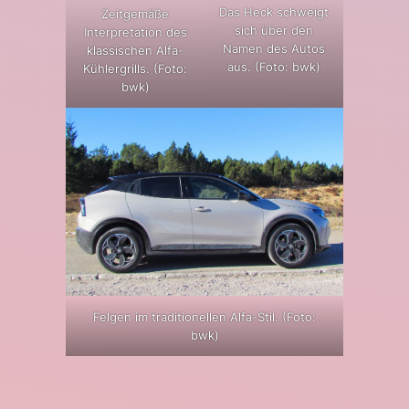
Das Heck schweigt
Zeitgemäße
sich über den
Interpretation des
Namen des Autos
klassischen Alfa-
aus. (Foto: bwk)
Kühlergrills. (Foto:
bwk)
Felgen im traditionellen Alfa-Stil. (Foto:
bwk)