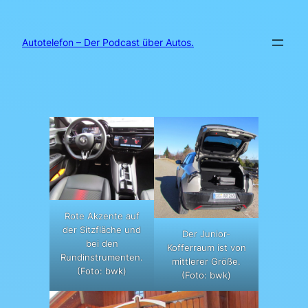
Zum
Inhalt
springen
Autotelefon – Der Podcast über Autos.
Rote Akzente auf
der Sitzfläche und
Der Junior-
bei den
Kofferraum ist von
Rundinstrumenten.
mittlerer Größe.
(Foto: bwk)
(Foto: bwk)