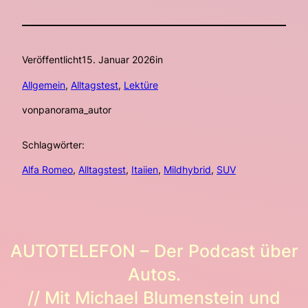
Veröffentlicht
15. Januar 2026
in
Allgemein
, 
Alltagstest
, 
Lektüre
von
panorama_autor
Schlagwörter:
Alfa Romeo
, 
Alltagstest
, 
Itaiien
, 
Mildhybrid
, 
SUV
AUTOTELEFON – Der Podcast über
Autos.
// Mit Michael Blumenstein und