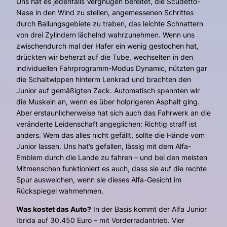
Uns hat es jedenfalls Vergnügen bereitet, die Scudetto-
Nase in den Wind zu stellen, angemessenen Schrittes
durch Ballungsgebiete zu traben, das leichte Schnattern
von drei Zylindern lächelnd wahrzunehmen. Wenn uns
zwischendurch mal der Hafer ein wenig gestochen hat,
drückten wir beherzt auf die Tube, wechselten in den
individuellen Fahrprogramm-Modus Dynamic, nützten gar
die Schaltwippen hinterm Lenkrad und brachten den
Junior auf gemäßigten Zack. Automatisch spannten wir
die Muskeln an, wenn es über holprigeren Asphalt ging.
Aber erstaunlicherweise hat sich auch das Fahrwerk an die
veränderte Leidenschaft angeglichen: Richtig straff ist
anders. Wem das alles nicht gefällt, sollte die Hände vom
Junior lassen. Uns hat’s gefallen, lässig mit dem Alfa-
Emblem durch die Lande zu fahren – und bei den meisten
Mitmenschen funktioniert es auch, dass sie auf die rechte
Spur ausweichen, wenn sie dieses Alfa-Gesicht im
Rückspiegel wahrnehmen.
Was kostet das Auto?
In der Basis kommt der Alfa Junior
Ibrida auf 30.450 Euro – mit Vorderradantrieb. Vier