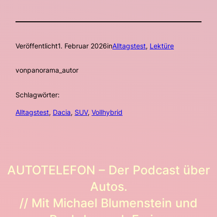
Veröffentlicht
1. Februar 2026
in
Alltagstest
, 
Lektüre
von
panorama_autor
Schlagwörter:
Alltagstest
, 
Dacia
, 
SUV
, 
Vollhybrid
AUTOTELEFON – Der Podcast über
Autos.
// Mit Michael Blumenstein und