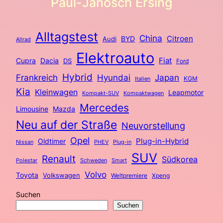
Paul-Janosch Ersing
Alltagstest
China
BYD
Citroen
Audi
Allrad
Elektroauto
Fiat
Cupra
Dacia
DS
Ford
Hybrid
Frankreich
Hyundai
Japan
KGM
Italien
Kia
Kleinwagen
Leapmotor
Kompakt-SUV
Kompaktwagen
Mercedes
Limousine
Mazda
Neu auf der Straße
Neuvorstellung
Opel
Plug-in-Hybrid
Oldtimer
Nissan
PHEV
Plug-in
SUV
Renault
Südkorea
Polestar
Schweden
Smart
Volvo
Toyota
Volkswagen
Weltpremiere
Xpeng
Suchen
Suchen