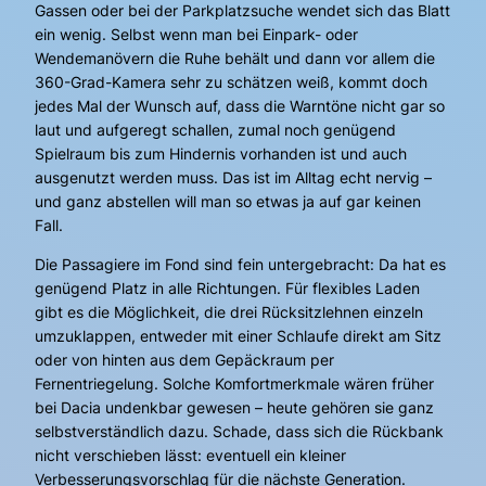
Gassen oder bei der Parkplatzsuche wendet sich das Blatt
ein wenig. Selbst wenn man bei Einpark- oder
Wendemanövern die Ruhe behält und dann vor allem die
360-Grad-Kamera sehr zu schätzen weiß, kommt doch
jedes Mal der Wunsch auf, dass die Warntöne nicht gar so
laut und aufgeregt schallen, zumal noch genügend
Spielraum bis zum Hindernis vorhanden ist und auch
ausgenutzt werden muss. Das ist im Alltag echt nervig –
und ganz abstellen will man so etwas ja auf gar keinen
Fall.
Die Passagiere im Fond sind fein untergebracht: Da hat es
genügend Platz in alle Richtungen. Für flexibles Laden
gibt es die Möglichkeit, die drei Rücksitzlehnen einzeln
umzuklappen, entweder mit einer Schlaufe direkt am Sitz
oder von hinten aus dem Gepäckraum per
Fernentriegelung. Solche Komfortmerkmale wären früher
bei Dacia undenkbar gewesen – heute gehören sie ganz
selbstverständlich dazu. Schade, dass sich die Rückbank
nicht verschieben lässt: eventuell ein kleiner
Verbesserungsvorschlag für die nächste Generation.