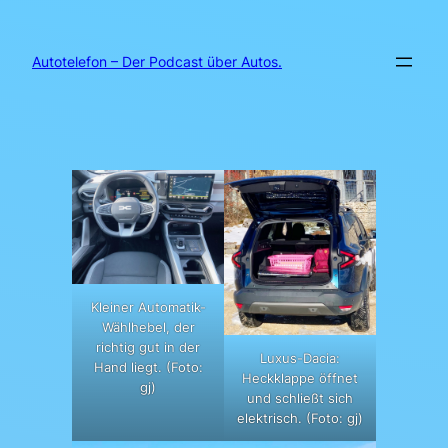
Zum
Inhalt
springen
Autotelefon – Der Podcast über Autos.
Kleiner Automatik-
Wählhebel, der
richtig gut in der
Luxus-Dacia:
Hand liegt. (Foto:
Heckklappe öffnet
gj)
und schließt sich
elektrisch. (Foto: gj)