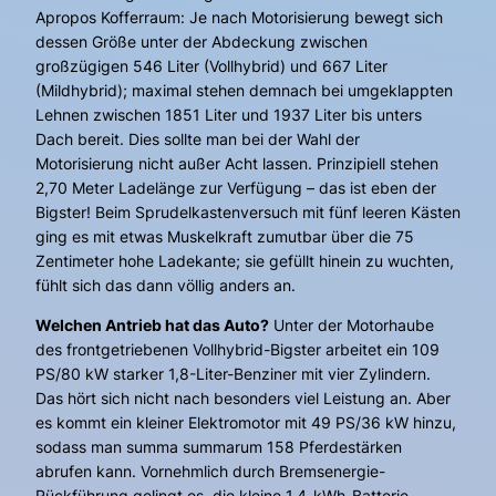
Apropos Kofferraum: Je nach Motorisierung bewegt sich
dessen Größe unter der Abdeckung zwischen
großzügigen 546 Liter (Vollhybrid) und 667 Liter
(Mildhybrid); maximal stehen demnach bei umgeklappten
Lehnen zwischen 1851 Liter und 1937 Liter bis unters
Dach bereit. Dies sollte man bei der Wahl der
Motorisierung nicht außer Acht lassen. Prinzipiell stehen
2,70 Meter Ladelänge zur Verfügung – das ist eben der
Bigster! Beim Sprudelkastenversuch mit fünf leeren Kästen
ging es mit etwas Muskelkraft zumutbar über die 75
Zentimeter hohe Ladekante; sie gefüllt hinein zu wuchten,
fühlt sich das dann völlig anders an.
Welchen Antrieb hat das Auto?
Unter der Motorhaube
des frontgetriebenen Vollhybrid-Bigster arbeitet ein 109
PS/80 kW starker 1,8-Liter-Benziner mit vier Zylindern.
Das hört sich nicht nach besonders viel Leistung an. Aber
es kommt ein kleiner Elektromotor mit 49 PS/36 kW hinzu,
sodass man summa summarum 158 Pferdestärken
abrufen kann. Vornehmlich durch Bremsenergie-
Rückführung gelingt es, die kleine 1,4-kWh-Batterie