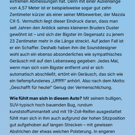
extremen Abmessungen hat. Denn mit einer Außenlänge
von 4,57 Meter ist er beispielsweise sogar gut zehn
Zentimeter kürzer als einer seiner Mitbewerber, der Mazda
CX-5. Vermutlich liegt dieser Eindruck daran, dass man
seit Jahren den Anblick seines kleineren Bruders Duster
gewöhnt ist – und sich der Bigster im Gegensatz zu jenem
23 Zentimeter mehr in die Länge streckt. Auf jeden Fall ist
er ein Schaffer. Deshalb haben ihm die Sounddesigner
wohl auch ein ebenso absonderliches wie sympathisches
Geräusch mit auf den Lebensweg gegeben: Jedes Mal,
wenn man sich vom Bigster entfernt und er sich
automatisch abschließt, ertönt ein Geräusch, das sich wie
ein tiefempfundenes „Ufffff!“ anhört. Also nach dem Motto:
„Geschafft für heute!“ Genug der Vermenschlichung.
Wie fühlt man sich in diesem Auto?
Mit seinem bulligen,
SUV-typisch hoch bauenden Bug, rundum
kunststoffummantelt und mit 19-Zoll-Reifen ausgestattet
fühlt man sich in ihm auch aufgrund der hohen Sitzposition
gut aufgehoben auf langen Strecken – mit gewissen
Abstrichen der etwas weichen Polsterung. In engeren