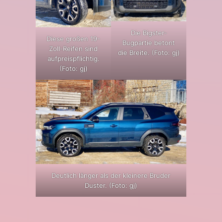
Die Bigster-
Diese großen 19-
Bugpartie betont
Zoll-Reifen sind
die Breite. (Foto: gj)
aufpreispflichtig.
(Foto: gj)
Deutlich länger als der kleinere Bruder
Duster. (Foto: gj)