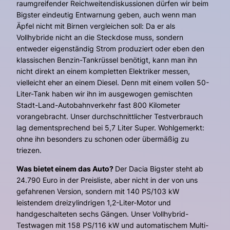
raumgreifender Reichweitendiskussionen dürfen wir beim
Bigster eindeutig Entwarnung geben, auch wenn man
Äpfel nicht mit Birnen vergleichen soll: Da er als
Vollhybride nicht an die Steckdose muss, sondern
entweder eigenständig Strom produziert oder eben den
klassischen Benzin-Tankrüssel benötigt, kann man ihn
nicht direkt an einem kompletten Elektriker messen,
vielleicht eher an einem Diesel. Denn mit einem vollen 50-
Liter-Tank haben wir ihn im ausgewogen gemischten
Stadt-Land-Autobahnverkehr fast 800 Kilometer
vorangebracht. Unser durchschnittlicher Testverbrauch
lag dementsprechend bei 5,7 Liter Super. Wohlgemerkt:
ohne ihn besonders zu schonen oder übermäßig zu
triezen.
Was bietet einem das Auto?
Der Dacia Bigster steht ab
24.790 Euro in der Preisliste, aber nicht in der von uns
gefahrenen Version, sondern mit 140 PS/103 kW
leistendem dreizylindrigen 1,2-Liter-Motor und
handgeschalteten sechs Gängen. Unser Vollhybrid-
Testwagen mit 158 PS/116 kW und automatischem Multi-