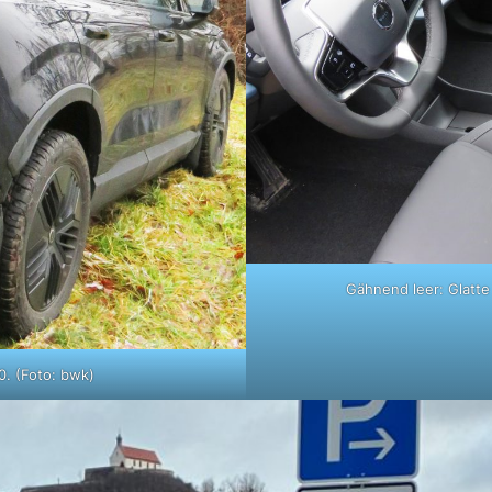
Gähnend leer: Glatte
0. (Foto: bwk)