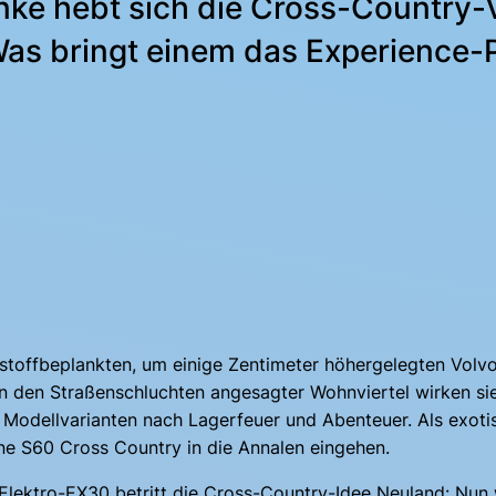
ke hebt sich die Cross-Country-
Was bringt einem das Experience-P
tstoffbeplankten, um einige Zentimeter höhergelegten Vol
 den Straßenschluchten angesagter Wohnviertel wirken sie mi
 Modellvarianten nach Lagerfeuer und Abenteuer. Als exotis
e S60 Cross Country in die Annalen eingehen.
ektro-EX30 betritt die Cross-Country-Idee Neuland: Nun 