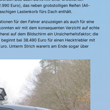
.990 Euro), das neben grobstolligen Reifen (All-
aschigen Lastenkorb fürs Dach enthält.
tionen für den Fahrer anzuzeigen als auch für eine
onnten wir mit dem konsequenten Verzicht auf echte
herei auf dem Bildschirm ein Unsicherheitsfaktor; die
eginnt bei 38.490 Euro für einen Hecktriebler mit
Euro. Unterm Strich waren’s am Ende sogar über