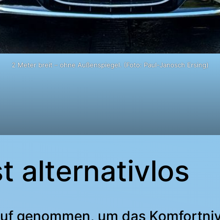
2 Meter breit – ohne Außenspiegel. (Foto: Paul-Janosch Ersing)
st alternativlos
uf genommen, um das Komfortniv