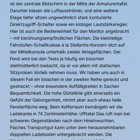
ist der zentrale Bildschirm in der Mitte der Armaturentafel.
Darunter blasen die Luftausströmer, und eine weitere
Etage tiefer sitzen ungewöhnlich stark konturierte
Direktzugriff-Schalter sowie ein klobiger Lautstärkeregler.
Hier ist auch die Bedieneinheit für den Monitor angebracht
– mit berührungsempfindlichen Flächen. Die kleinteilige
Fahrstufen-Schaltkulisse à la Stellantis-Konzern sitzt auf
der Mittelkonsole unterhalb zweier Ablageflächen. Der
Fond wird bei den Tests ja häufig ein bisschen
stiefmütterlich bedacht, da er vor allem mit statischen
Sitzproben Vorlieb nehmen muss. Wir haben uns auch in
diesem Fall ein bisschen in der zweiten Reihe gereckt und
gestreckt – ohne besondere Auffälligkeiten in Sachen
Bequemlichkeit. Die hohe Gürtellinie gibt einerseits ein
Gefühl der Geborgenheit, nimmt aber auch etwas helle
Fensterfläche weg. Beim Kofferraum bemängeln wir die
Ladekante in 74 ZentimeterHöhe: Ufftata! Das ruft man bei
schweren Gegenständen nach dem Hineinwuchten.
Flaches Transportgut kann unter dem herausnehmbaren
doppelten Ladeboden untergebracht werden. Die