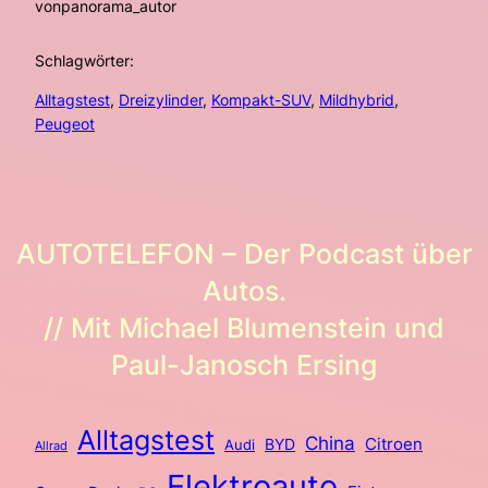
von
panorama_autor
Schlagwörter:
Alltagstest
, 
Dreizylinder
, 
Kompakt-SUV
, 
Mildhybrid
, 
Peugeot
AUTOTELEFON – Der Podcast über
Autos.
// Mit Michael Blumenstein und
Paul-Janosch Ersing
Alltagstest
China
BYD
Citroen
Audi
Allrad
Elektroauto