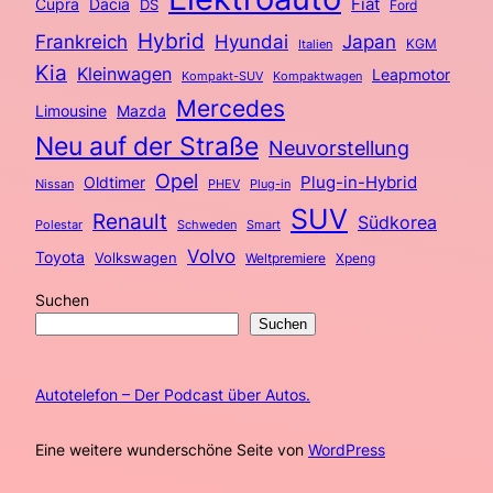
Fiat
Cupra
Dacia
DS
Ford
Hybrid
Frankreich
Hyundai
Japan
KGM
Italien
Kia
Kleinwagen
Leapmotor
Kompakt-SUV
Kompaktwagen
Mercedes
Limousine
Mazda
Neu auf der Straße
Neuvorstellung
Opel
Plug-in-Hybrid
Oldtimer
Nissan
PHEV
Plug-in
SUV
Renault
Südkorea
Polestar
Schweden
Smart
Volvo
Toyota
Volkswagen
Weltpremiere
Xpeng
Suchen
Suchen
Autotelefon – Der Podcast über Autos.
Eine weitere wunderschöne Seite von
WordPress