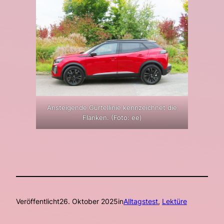
Ansteigende Gürtellinie kennzeichnet die
Flanken. (Foto: ee)
Veröffentlicht
26. Oktober 2025
in
Alltagstest
, 
Lektüre