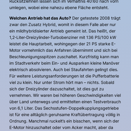
Rücksitzlehnen lassen sich im Verhältnis 40:60 nach vorn
umlegen, wobei eine nahezu ebene Fläche entsteht.
Welchen Antrieb hat das Auto?
Der getestete 2008 trägt
zwar den Zusatz Hybrid, womit in diesem Falle aber nur
ein mildhybridisierter Antrieb gemeint ist. Das heißt, der
1,2-Liter-Dreizylinder-Turbobenziner mit 136 PS/100 kW
leistet die Hauptarbeit, wohingegen der 21 PS starke E-
Motor vornehmlich das Anfahren übernimmt und sich bei
Beschleunigungsspitzen zuschaltet. Kurzfristig kann man
im Stadtverkehr beim Ein- und Ausparken kleine Manöver
elektrisch absolvieren. Auch bei Staufahrten gelingt dies.
Für weitere Leistungsanforderungen ist die Pufferbatterie
viel zu klein. Nur unter Strom hört man – nichts. Sobald
sich der Dreizylinder dazuschaltet, ist dies gut zu
vernehmen. Wir waren bei höheren Geschwindigkeiten viel
über Land unterwegs und ermittelten einen Testverbrauch
von 6,1 Liter. Das Sechsstufen-Doppelkupplungsgetriebe
ist für eine alltäglich geruhsame Kraftübertragung völlig in
Ordnung. Manchmal ruckelt’s ein bisschen, wenn sich der
E-Motor hinzuschaltet oder vom Acker macht, aber da