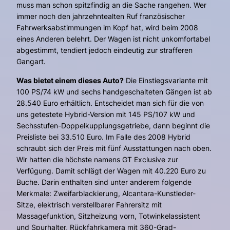
muss man schon spitzfindig an die Sache rangehen. Wer
immer noch den jahrzehntealten Ruf französischer
Fahrwerksabstimmungen im Kopf hat, wird beim 2008
eines Anderen belehrt. Der Wagen ist nicht unkomfortabel
abgestimmt, tendiert jedoch eindeutig zur strafferen
Gangart.
Was bietet einem dieses Auto?
Die Einstiegsvariante mit
100 PS/74 kW und sechs handgeschalteten Gängen ist ab
28.540 Euro erhältlich. Entscheidet man sich für die von
uns getestete Hybrid-Version mit 145 PS/107 kW und
Sechsstufen-Doppelkupplungsgetriebe, dann beginnt die
Preisliste bei 33.510 Euro. Im Falle des 2008 Hybrid
schraubt sich der Preis mit fünf Ausstattungen nach oben.
Wir hatten die höchste namens GT Exclusive zur
Verfügung. Damit schlägt der Wagen mit 40.220 Euro zu
Buche. Darin enthalten sind unter anderem folgende
Merkmale: Zweifarblackierung, Alcantara-Kunstleder-
Sitze, elektrisch verstellbarer Fahrersitz mit
Massagefunktion, Sitzheizung vorn, Totwinkelassistent
und Spurhalter, Rückfahrkamera mit 360-Grad-