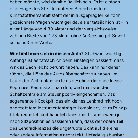
haben möchte, wird damit glücklich sein. Es ist einfach
eine Frage des Stils. Im unteren Bereich rundum
kunststoffbemantelt steht der in ausgeprägter Keilform
gezeichnete Wagen wuchtiger da, als er tatsächlich ist – in
einer Länge von 4,30 Meter und der vergleichsweise
zahmen Breite von 1,78 Meter ohne Außenspiegel. Soweit
seine äußeren Werte.
Wie fühlt man sich in diesem Auto?
Stichwort wuchtig:
Anfangs ist es tatsächlich beim Einsteigen passiert, dass
wir das Dach leicht berührt haben. Das kann nur daher
rühren, die Höhe das Autos überschätzt zu haben. Im
Laufe der Zeit funktionierte es geschmeidig ohne kleine
Kopfnuss. Kaum sitzt man drin, wird man von der
Schaltzentrale am Steuer positiv eingenommen. Das
sogenannte i-Cockpit, das ein kleines Lenkrad mit hoch
angesetztem Instrumententräger kombiniert, ist im Prinzip
blickfreundlich und handlich konstruiert – auch wenn je
nach Sitzposition es passieren kann, dass der obere Teil
des Lenkradkranzes die ungetrübte Sicht auf die eine
oder andere Information einschränkt. Untadelig ablesbar