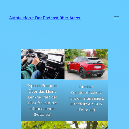
Zum
Inhalt
springen
Autotelefon – Der Podcast über Autos.
Typisch Peugeot:
Dunkler
Über das kleine
Kunststoffschutz
Lenkrad fällt der
rundum signalisiert:
Blick frei auf die
Hier fährt ein SUV.
Informationen.
(Foto: ee)
(Foto: ee)