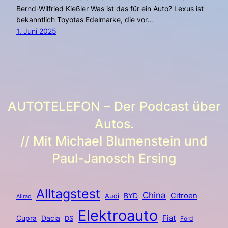
Bernd-Wilfried Kießler Was ist das für ein Auto? Lexus ist
bekanntlich Toyotas Edelmarke, die vor…
1. Juni 2025
AUTOTELEFON – Der Podcast über
Autos.
// Mit Michael Blumenstein und
Paul-Janosch Ersing
Alltagstest
China
BYD
Citroen
Audi
Allrad
Elektroauto
Fiat
Cupra
Dacia
DS
Ford