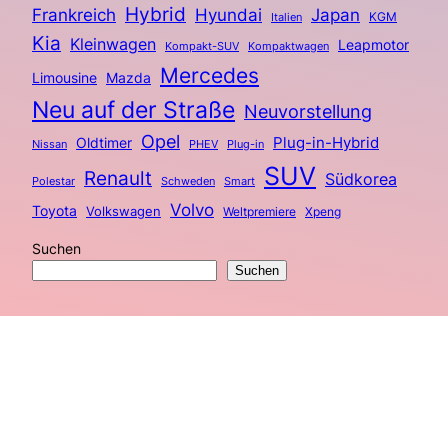
Hybrid
Frankreich
Hyundai
Japan
KGM
Italien
Kia
Kleinwagen
Leapmotor
Kompakt-SUV
Kompaktwagen
Mercedes
Limousine
Mazda
Neu auf der Straße
Neuvorstellung
Opel
Plug-in-Hybrid
Oldtimer
Nissan
PHEV
Plug-in
SUV
Renault
Südkorea
Polestar
Schweden
Smart
Volvo
Toyota
Volkswagen
Weltpremiere
Xpeng
Suchen
Suchen
Autotelefon – Der Podcast über Autos.
Eine weitere wunderschöne Seite von
WordPress